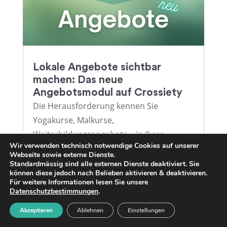
Lokale Angebote sichtbar
machen: Das neue
Angebotsmodul auf Crossiety
Die Herausforderung kennen Sie
Yogakurse, Malkurse,
Weiterbildungsangebote – in Ihrer
Wir verwenden technisch notwendige Cookies auf unserer
Gemeinde passiert viel. Aber erreichen
Webseite sowie externe Dienste.
diese Angebote auch wirklich die
Standardmässig sind alle externen Dienste deaktiviert. Sie
können diese jedoch nach Belieben aktivieren & deaktivieren.
Bürgerinnen und Bürger? In den...
Für weitere Informationen lesen Sie unsere
Datenschutzbestimmungen
.
Akzeptieren
Ablehnen
Einstellungen