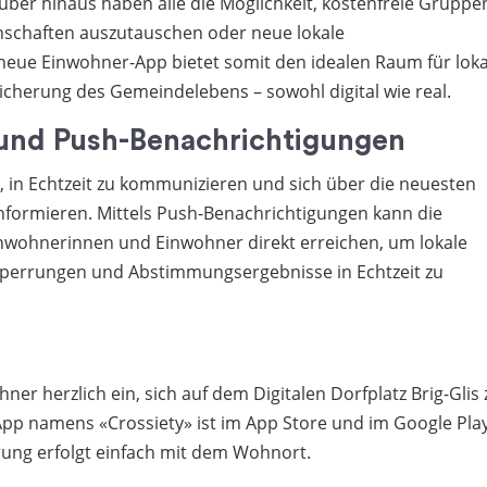
rüber hinaus haben alle die Möglichkeit, kostenfreie Gruppe
nschaften auszutauschen oder neue lokale
 neue Einwohner-App bietet somit den idealen Raum für loka
herung des Gemeindelebens – sowohl digital wie real.
und Push-Benachrichtigungen
h, in Echtzeit zu kommunizieren und sich über die neuesten
informieren. Mittels Push-Benachrichtigungen kann die
inwohnerinnen und Einwohner direkt erreichen, um lokale
perrungen und Abstimmungsergebnisse in Echtzeit zu
er herzlich ein, sich auf dem Digitalen Dorfplatz Brig-Glis 
 App namens «Crossiety» ist im App Store und im Google Pla
erung erfolgt einfach mit dem Wohnort.