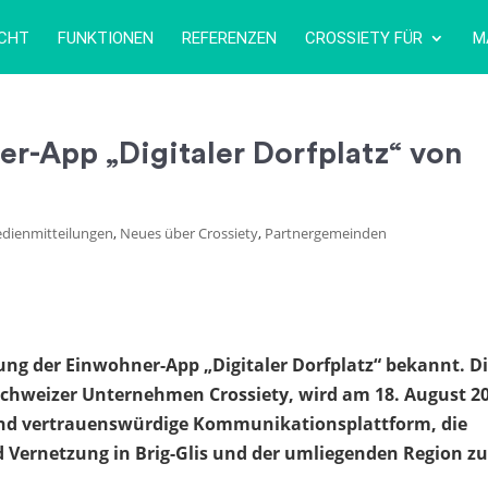
ICHT
FUNKTIONEN
REFERENZEN
CROSSIETY FÜR
M
er-App „Digitaler Dorfplatz“ von
dienmitteilungen
,
Neues über Crossiety
,
Partnergemeinden
rung der Einwohner-App „Digitaler Dorfplatz“ bekannt. D
Schweizer Unternehmen Crossiety, wird am 18. August 2
ale und vertrauenswürdige Kommunikationsplattform, die
 Vernetzung in Brig-Glis und der umliegenden Region z