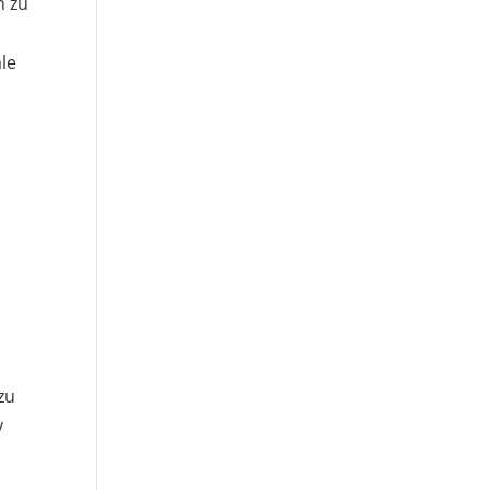
n zu
le
zu
y