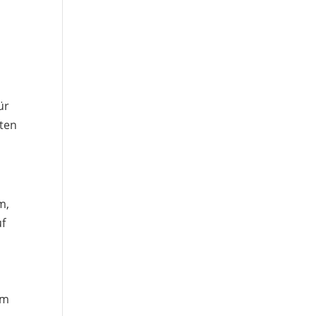
ür
ten
m,
uf
em